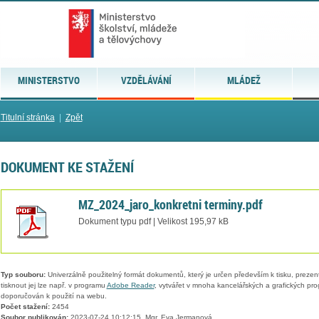
MINISTERSTVO
VZDĚLÁVÁNÍ
MLÁDEŽ
Titulní stránka
|
Zpět
DOKUMENT KE STAŽENÍ
MZ_2024_jaro_konkretni terminy.pdf
Dokument typu pdf | Velikost 195,97 kB
Typ souboru:
Univerzálně použitelný formát dokumentů, který je určen především k tisku, prezen
tisknout jej lze např. v programu
Adobe Reader
, vytvářet v mnoha kancelářských a grafických pr
doporučován k použití na webu.
Počet stažení:
2454
Soubor publikován:
2023-07-24 10:12:15, Mgr. Eva Jermanová