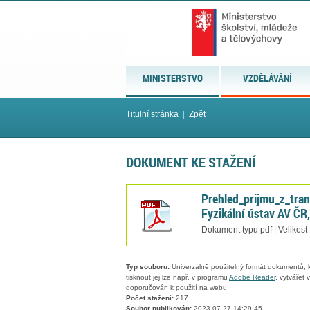
MINISTERSTVO
VZDĚLÁVÁNÍ
Titulní stránka
|
Zpět
DOKUMENT KE STAŽENÍ
Prehled_prijmu_z_tra
Fyzikální ústav AV ČR, 
Dokument typu pdf | Velikost
Typ souboru:
Univerzálně použitelný formát dokumentů, kt
tisknout jej lze např. v programu
Adobe Reader
, vytvářet
doporučován k použití na webu.
Počet stažení:
217
Soubor publikován:
2023-07-27 14:29:45