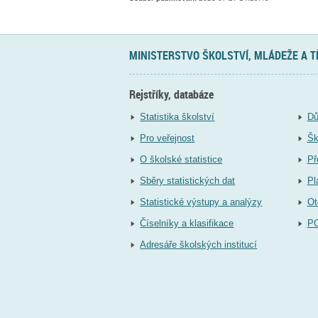
MINISTERSTVO ŠKOLSTVÍ, MLÁDEŽE A 
Rejstříky, databáze
Statistika školství
Dů
Pro veřejnost
Šk
O školské statistice
Př
Sběry statistických dat
Pl
Statistické výstupy a analýzy
Ot
Číselníky a klasifikace
P
Adresáře školských institucí