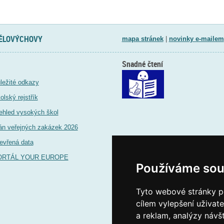
TĚLOVÝCHOVY
mapa stránek
|
novinky e-mailem
Snadné čtení
ležité odkazy
olský rejstřík
ehled vysokých škol
án veřejných zakázek 2026
evřená data
ORTÁL YOUR EUROPE
Používáme sou
Tyto webové stránky po
cílem vylepšení uživat
a reklam, analýzy návš