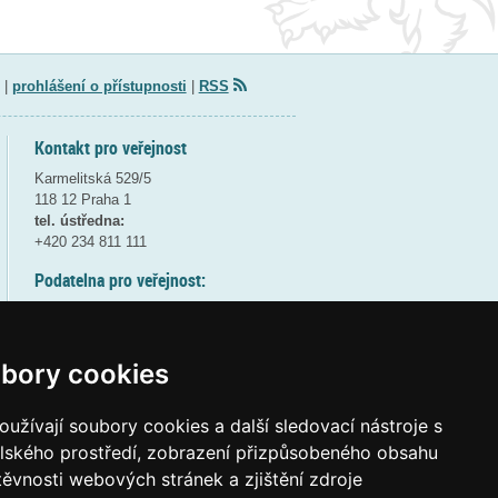
|
prohlášení o přístupnosti
|
RSS
Kontakt pro veřejnost
Karmelitská 529/5
118 12 Praha 1
tel. ústředna:
+420 234 811 111
Podatelna pro veřejnost:
pondělí a středa - 7:30-17:00
úterý a čtvrtek - 7:30-15:30
pátek - 7:30-14:00
bory cookies
8:30 - 9:30 - bezpečnostní přestávka
(více informací
ZDE
)
užívají soubory cookies a další sledovací nástroje s
elského prostředí, zobrazení přizpůsobeného obsahu
Elektronická podatelna:
těvnosti webových stránek a zjištění zdroje
posta@msmt
gov
cz