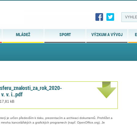
MLÁDEŽ
SPORT
VÝZKUM A VÝVOJ
E
nsferu_znalosti_za_rok_2020-
v. v. i..pdf
 17,81 kB
erý je určen především k tisku, prezentacím a archivaci dokumentů. Prohlížet a
 v mnoha kancelářských a grafických programech (např. OpenOffice.org). Je