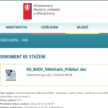
MINISTERSTVO
VZDĚLÁVÁNÍ
MLÁDEŽ
Titulní stránka
|
Zpět
DOKUMENT KE STAŽENÍ
KO_NUOV_SWinfrastr_Priloha1.doc
Dokument typu doc | Velikost 88 kB
Typ souboru:
Textový dokument Microsoft Office, vytvořený v editoru Word, otevřít lze v kancelářs
OpenOffice.org od verze 2.
Počet stažení:
571
Poslední změna souboru:
2013-10-10 21:55:57
Soubor publikován:
2010-05-26 11:07:35, Administrator