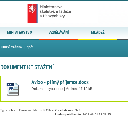
MINISTERSTVO
VZDĚLÁVÁNÍ
MLÁDEŽ
Titulní stránka
|
Zpět
DOKUMENT KE STAŽENÍ
Avízo - přímý příjemce.docx
Dokument typu docx | Velikost 47,12 kB
Typ souboru:
Dokument Microsoft Office.
Počet stažení:
377
Soubor publikován:
2023-09-04 13:28:25