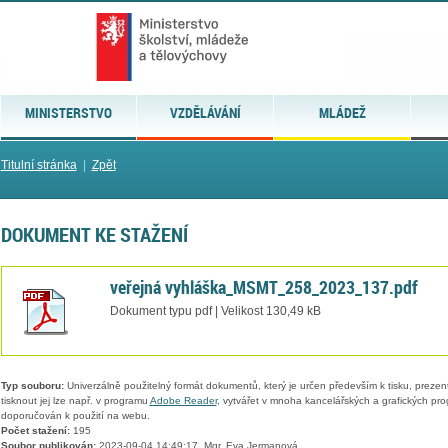
MINISTERSTVO
VZDĚLÁVÁNÍ
MLÁDEŽ
Titulní stránka
|
Zpět
DOKUMENT KE STAŽENÍ
veřejná vyhláška_MSMT_258_2023_137.pdf
Dokument typu pdf | Velikost 130,49 kB
Typ souboru:
Univerzálně použitelný formát dokumentů, který je určen především k tisku, prezen
tisknout jej lze např. v programu
Adobe Reader
, vytvářet v mnoha kancelářských a grafických pr
doporučován k použití na webu.
Počet stažení:
195
Soubor publikován:
2023-09-04 14:49:17, Mgr. Eva Jermanová