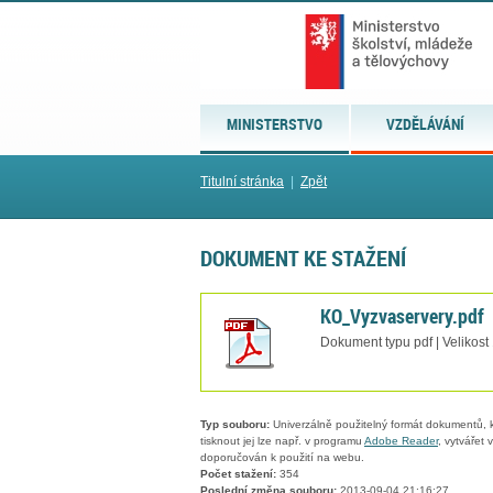
MINISTERSTVO
VZDĚLÁVÁNÍ
Titulní stránka
|
Zpět
DOKUMENT KE STAŽENÍ
KO_Vyzvaservery.pdf
Dokument typu pdf | Velikost
Typ souboru:
Univerzálně použitelný formát dokumentů, kt
tisknout jej lze např. v programu
Adobe Reader
, vytvářet
doporučován k použití na webu.
Počet stažení:
354
Poslední změna souboru:
2013-09-04 21:16:27