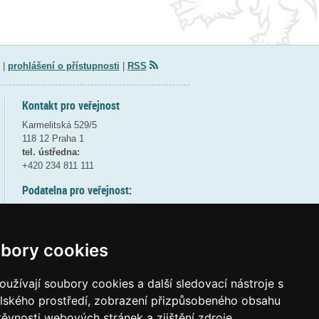
|
prohlášení o přístupnosti
|
RSS
Kontakt pro veřejnost
Karmelitská 529/5
118 12 Praha 1
tel. ústředna:
+420 234 811 111
Podatelna pro veřejnost:
pondělí a středa - 7:30-17:00
úterý a čtvrtek - 7:30-15:30
pátek - 7:30-14:00
bory cookies
8:30 - 9:30 - bezpečnostní přestávka
(více informací
ZDE
)
užívají soubory cookies a další sledovací nástroje s
elského prostředí, zobrazení přizpůsobeného obsahu
Elektronická podatelna:
těvnosti webových stránek a zjištění zdroje
posta@msmt
gov
cz