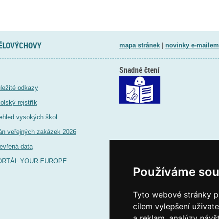
TĚLOVÝCHOVY
mapa stránek
|
novinky e-mailem
Snadné čtení
ležité odkazy
olský rejstřík
ehled vysokých škol
án veřejných zakázek 2026
evřená data
ORTÁL YOUR EUROPE
Používáme sou
Tyto webové stránky po
cílem vylepšení uživat
a reklam, analýzy návš