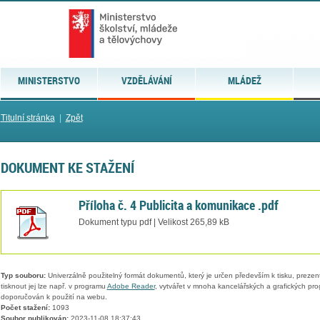
MINISTERSTVO
VZDĚLÁVÁNÍ
MLÁDEŽ
Titulní stránka
|
Zpět
DOKUMENT KE STAŽENÍ
Příloha č. 4 Publicita a komunikace .pdf
Dokument typu pdf | Velikost 265,89 kB
Typ souboru:
Univerzálně použitelný formát dokumentů, který je určen především k tisku, prezen
tisknout jej lze např. v programu
Adobe Reader
, vytvářet v mnoha kancelářských a grafických pr
doporučován k použití na webu.
Počet stažení:
1093
Soubor publikován:
2023-11-08 18:37:43