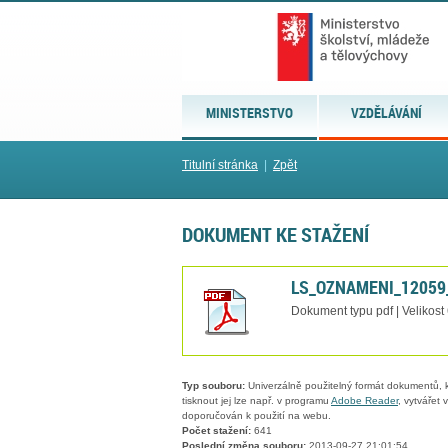
MINISTERSTVO
VZDĚLÁVÁNÍ
Titulní stránka
|
Zpět
DOKUMENT KE STAŽENÍ
LS_OZNAMENI_12059_
Dokument typu pdf | Velikost
Typ souboru:
Univerzálně použitelný formát dokumentů, kt
tisknout jej lze např. v programu
Adobe Reader
, vytvářet
doporučován k použití na webu.
Počet stažení:
641
Poslední změna souboru:
2013-09-27 21:01:54