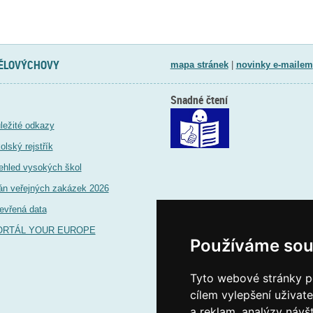
TĚLOVÝCHOVY
mapa stránek
|
novinky e-mailem
Snadné čtení
ležité odkazy
olský rejstřík
ehled vysokých škol
án veřejných zakázek 2026
evřená data
ORTÁL YOUR EUROPE
Používáme sou
Tyto webové stránky po
cílem vylepšení uživat
a reklam, analýzy návš