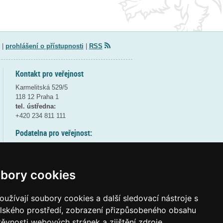
|
prohlášení o přístupnosti
|
RSS
Kontakt pro veřejnost
Karmelitská 529/5
118 12 Praha 1
tel. ústředna:
+420 234 811 111
Podatelna pro veřejnost:
pondělí a středa - 7:30-17:00
úterý a čtvrtek - 7:30-15:30
pátek - 7:30-14:00
bory cookies
8:30 - 9:30 - bezpečnostní přestávka
(více informací
ZDE
)
užívají soubory cookies a další sledovací nástroje s
elského prostředí, zobrazení přizpůsobeného obsahu
Elektronická podatelna:
těvnosti webových stránek a zjištění zdroje
posta@msmt
gov
cz