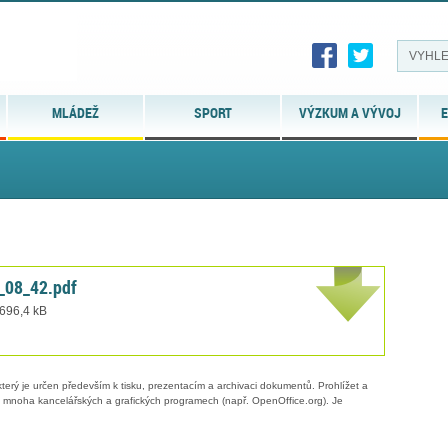
MLÁDEŽ
SPORT
VÝZKUM A VÝVOJ
E
08_42.pdf
 696,4 kB
erý je určen především k tisku, prezentacím a archivaci dokumentů. Prohlížet a
 v mnoha kancelářských a grafických programech (např. OpenOffice.org). Je