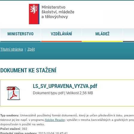
MINISTERSTVO
VZDĚLÁVÁNÍ
MLÁDEŽ
Titulní stránka
|
Zpět
DOKUMENT KE STAŽENÍ
LS_SV_UPRAVENA_VYZVA.pdf
Dokument typu pdf | Velikost 2,56 MB
Typ souboru:
Univerzálně použitelný formát dokumentů, který je určen především k tisku, prezen
tisknout jej lze např. v programu
Adobe Reader
, vytvářet v mnoha kancelářských a grafických pr
doporučován k použití na webu.
Počet stažení:
392
Poslední změna souboru:
2013-10-04 16:45:41