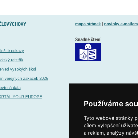
TĚLOVÝCHOVY
mapa stránek
|
novinky e-mailem
Snadné čtení
ležité odkazy
olský rejstřík
ehled vysokých škol
án veřejných zakázek 2026
evřená data
ORTÁL YOUR EUROPE
Používáme sou
Tyto webové stránky po
cílem vylepšení uživat
a reklam, analýzy návš