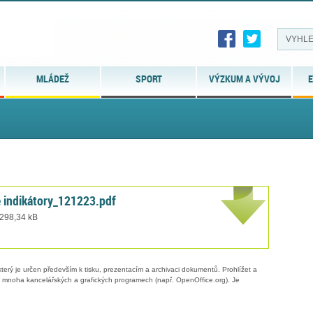
MLÁDEŽ
SPORT
VÝZKUM A VÝVOJ
E
né indikátory_121223.pdf
 298,34 kB
erý je určen především k tisku, prezentacím a archivaci dokumentů. Prohlížet a
 v mnoha kancelářských a grafických programech (např. OpenOffice.org). Je