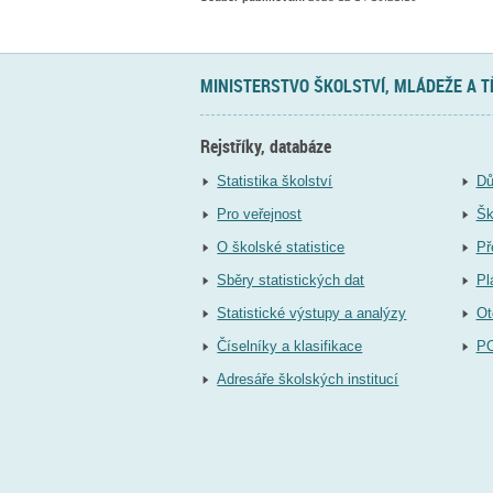
MINISTERSTVO ŠKOLSTVÍ, MLÁDEŽE A 
Rejstříky, databáze
Statistika školství
Dů
Pro veřejnost
Šk
O školské statistice
Př
Sběry statistických dat
Pl
Statistické výstupy a analýzy
Ot
Číselníky a klasifikace
P
Adresáře školských institucí