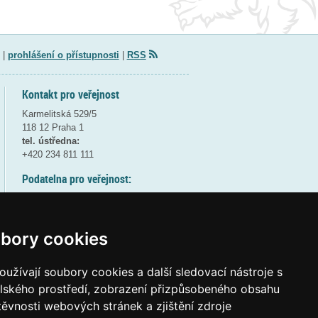
|
prohlášení o přístupnosti
|
RSS
Kontakt pro veřejnost
Karmelitská 529/5
118 12 Praha 1
tel. ústředna:
+420 234 811 111
Podatelna pro veřejnost:
pondělí a středa - 7:30-17:00
úterý a čtvrtek - 7:30-15:30
pátek - 7:30-14:00
bory cookies
8:30 - 9:30 - bezpečnostní přestávka
(více informací
ZDE
)
užívají soubory cookies a další sledovací nástroje s
elského prostředí, zobrazení přizpůsobeného obsahu
Elektronická podatelna:
těvnosti webových stránek a zjištění zdroje
posta@msmt
gov
cz