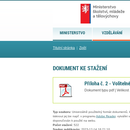
MINISTERSTVO
VZDĚLÁVÁNÍ
Titulní stránka
|
Zpět
DOKUMENT KE STAŽENÍ
Příloha č. 2 - Volitel
Dokument typu pdf | Velikost
Typ souboru:
Univerzálně použitelný formát dokumentů, kt
tisknout jej lze např. v programu
Adobe Reader
, vytvářet
doporučován k použití na webu.
Počet stažení:
522
Soubor publikován:
2023-12-14 16:21:10