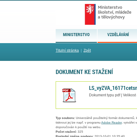
MINISTERSTVO
VZDĚLÁVÁNÍ
Titulní stránka
|
Zpět
DOKUMENT KE STAŽENÍ
LS_vyZVA_16171cetsn
Dokument typu pdf | Velikost
Typ souboru:
Univerzálně použitelný formát dokumentů, kt
tisknout jej lze např. v programu
Adobe Reader
, vytvářet
doporučován k použití na webu.
Počet stažení:
325
Poslední změna souboru:
2013-10-01 10:35:40