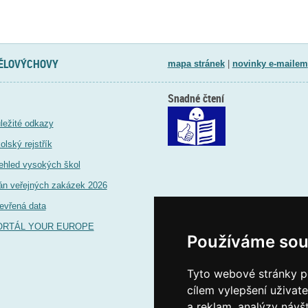
TĚLOVÝCHOVY
mapa stránek
|
novinky e-mailem
Snadné čtení
ležité odkazy
olský rejstřík
ehled vysokých škol
án veřejných zakázek 2026
evřená data
ORTÁL YOUR EUROPE
Používáme sou
Tyto webové stránky po
cílem vylepšení uživat
a reklam, analýzy návš