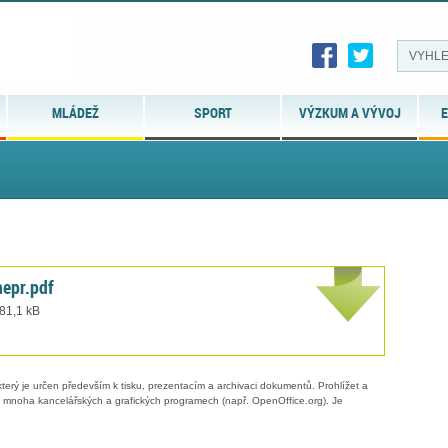
MLÁDEŽ
SPORT
VÝZKUM A VÝVOJ
E
epr.pdf
 81,1 kB
erý je určen především k tisku, prezentacím a archivaci dokumentů. Prohlížet a
 v mnoha kancelářských a grafických programech (např. OpenOffice.org). Je