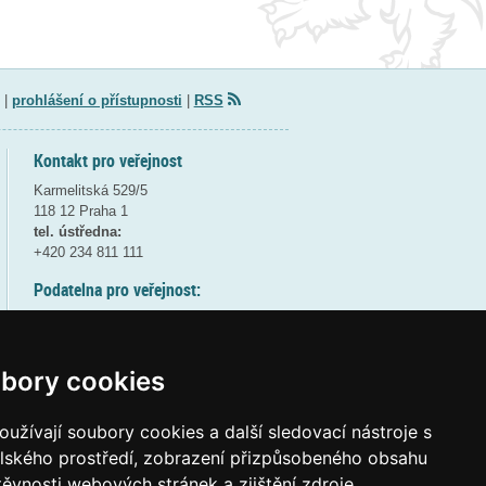
|
prohlášení o přístupnosti
|
RSS
Kontakt pro veřejnost
Karmelitská 529/5
118 12 Praha 1
tel. ústředna:
+420 234 811 111
Podatelna pro veřejnost:
pondělí a středa - 7:30-17:00
úterý a čtvrtek - 7:30-15:30
pátek - 7:30-14:00
bory cookies
8:30 - 9:30 - bezpečnostní přestávka
(více informací
ZDE
)
užívají soubory cookies a další sledovací nástroje s
elského prostředí, zobrazení přizpůsobeného obsahu
Elektronická podatelna:
těvnosti webových stránek a zjištění zdroje
posta@msmt
gov
cz