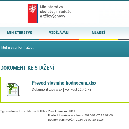
MINISTERSTVO
VZDĚLÁVÁNÍ
MLÁDEŽ
Titulní stránka
|
Zpět
DOKUMENT KE STAŽENÍ
Prevod slovniho hodnoceni.xlsx
Dokument typu xlsx | Velikost 21,41 kB
Typ souboru:
Excel Microsoft Office
Počet stažení:
1391
Poslední změna souboru:
2026-01-07 12:07:00
Soubor publikován:
2024-01-05 10:15:54