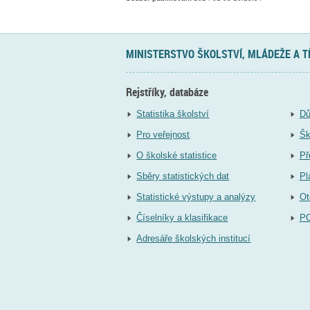
MINISTERSTVO ŠKOLSTVÍ, MLÁDEŽE A 
Rejstříky, databáze
Statistika školství
Dů
Pro veřejnost
Šk
O školské statistice
Př
Sběry statistických dat
Pl
Statistické výstupy a analýzy
Ot
Číselníky a klasifikace
P
Adresáře školských institucí