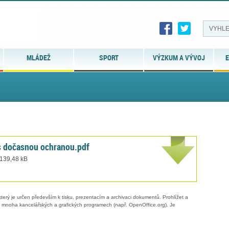
MLÁDEŽ
SPORT
VÝZKUM A VÝVOJ
E
s dočasnou ochranou.pdf
 139,48 kB
erý je určen především k tisku, prezentacím a archivaci dokumentů. Prohlížet a
 v mnoha kancelářských a grafických programech (např. OpenOffice.org). Je