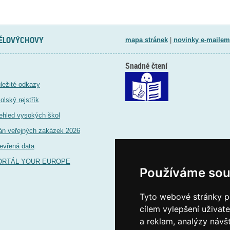
TĚLOVÝCHOVY
mapa stránek
|
novinky e-mailem
Snadné čtení
ležité odkazy
olský rejstřík
ehled vysokých škol
án veřejných zakázek 2026
evřená data
ORTÁL YOUR EUROPE
Používáme sou
Tyto webové stránky po
cílem vylepšení uživat
a reklam, analýzy návš