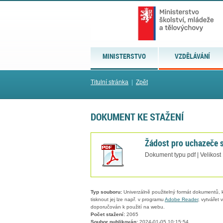
MINISTERSTVO
VZDĚLÁVÁNÍ
Titulní stránka
|
Zpět
DOKUMENT KE STAŽENÍ
Žádost pro uchazeče 
Dokument typu pdf | Velikost
Typ souboru:
Univerzálně použitelný formát dokumentů, kt
tisknout jej lze např. v programu
Adobe Reader
, vytvářet
doporučován k použití na webu.
Počet stažení:
2065
Soubor publikován:
2024-01-05 10:15:54