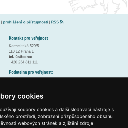
|
prohlášení o přístupnosti
|
RSS
Kontakt pro veřejnost
Karmelitská 529/5
118 12 Praha 1
tel. ústředna:
+420 234 811 111
Podatelna pro veřejnost:
pondělí a středa - 7:30-17:00
úterý a čtvrtek - 7:30-15:30
pátek - 7:30-14:00
bory cookies
8:30 - 9:30 - bezpečnostní přestávka
(více informací
ZDE
)
užívají soubory cookies a další sledovací nástroje s
elského prostředí, zobrazení přizpůsobeného obsahu
Elektronická podatelna:
těvnosti webových stránek a zjištění zdroje
posta@msmt
gov
cz