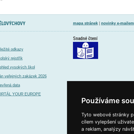
TĚLOVÝCHOVY
mapa stránek
|
novinky e-mailem
Snadné čtení
ležité odkazy
olský rejstřík
ehled vysokých škol
án veřejných zakázek 2026
evřená data
ORTÁL YOUR EUROPE
Používáme sou
Tyto webové stránky po
cílem vylepšení uživat
a reklam, analýzy návš