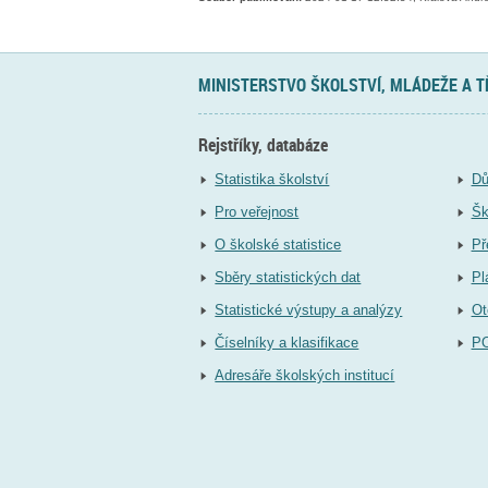
MINISTERSTVO ŠKOLSTVÍ, MLÁDEŽE A 
Rejstříky, databáze
Statistika školství
Dů
Pro veřejnost
Šk
O školské statistice
Př
Sběry statistických dat
Pl
Statistické výstupy a analýzy
Ot
Číselníky a klasifikace
P
Adresáře školských institucí