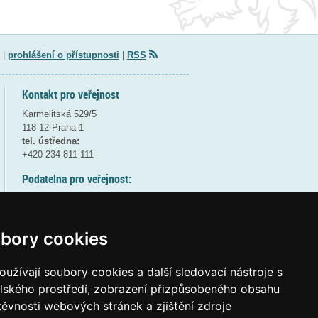
|
prohlášení o přístupnosti
|
RSS
Kontakt pro veřejnost
Karmelitská 529/5
118 12 Praha 1
tel. ústředna:
+420 234 811 111
Podatelna pro veřejnost:
pondělí a středa - 7:30-17:00
úterý a čtvrtek - 7:30-15:30
pátek - 7:30-14:00
bory cookies
8:30 - 9:30 - bezpečnostní přestávka
(více informací
ZDE
)
užívají soubory cookies a další sledovací nástroje s
elského prostředí, zobrazení přizpůsobeného obsahu
Elektronická podatelna:
těvnosti webových stránek a zjištění zdroje
posta@msmt
gov
cz