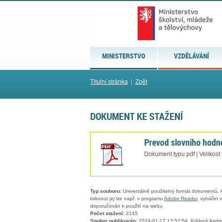
MINISTERSTVO
VZDĚLÁVÁNÍ
Titulní stránka
|
Zpět
DOKUMENT KE STAŽENÍ
Prevod slovniho hodn
Dokument typu pdf | Velikost
Typ souboru:
Univerzálně použitelný formát dokumentů, kt
tisknout jej lze např. v programu
Adobe Reader
, vytvářet
doporučován k použití na webu.
Počet stažení:
2145
Soubor publikován:
2024-01-17 12:52:54, Králová Andr