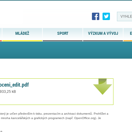
MLÁDEŽ
SPORT
VÝZKUM A VÝVOJ
E
oceni_edit.pdf
 933,25 kB
erý je určen především k tisku, prezentacím a archivaci dokumentů. Prohlížet a
 v mnoha kancelářských a grafických programech (např. OpenOffice.org). Je
ea