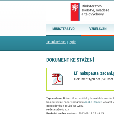
MINISTERSTVO
VZDĚLÁVÁNÍ
Titulní stránka
|
Zpět
DOKUMENT KE STAŽENÍ
LT_nakupauta_zadani.
Dokument typu pdf | Velikost
Typ souboru:
Univerzálně použitelný formát dokumentů, kt
tisknout jej lze např. v programu
Adobe Reader
, vytvářet
doporučován k použití na webu.
Počet stažení:
417
Poslední změna souboru:
2013-08-17 22:49:45