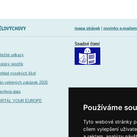
TĚLOVÝCHOVY
mapa stránek
|
novinky e-mailem
Snadné čtení
ležité odkazy
olský rejstřík
ehled vysokých škol
án veřejných zakázek 2026
evřená data
ORTÁL YOUR EUROPE
Používáme sou
Tyto webové stránky po
cílem vylepšení uživat
a reklam, analýzy návš