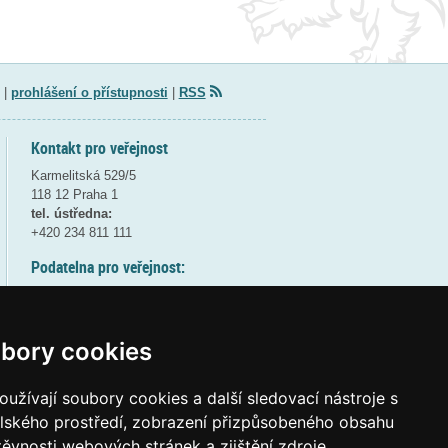
|
prohlášení o přístupnosti
|
RSS
Kontakt pro veřejnost
Karmelitská 529/5
118 12 Praha 1
tel. ústředna:
+420 234 811 111
Podatelna pro veřejnost:
pondělí a středa - 7:30-17:00
úterý a čtvrtek - 7:30-15:30
pátek - 7:30-14:00
bory cookies
8:30 - 9:30 - bezpečnostní přestávka
(více informací
ZDE
)
užívají soubory cookies a další sledovací nástroje s
elského prostředí, zobrazení přizpůsobeného obsahu
Elektronická podatelna:
těvnosti webových stránek a zjištění zdroje
posta@msmt
gov
cz