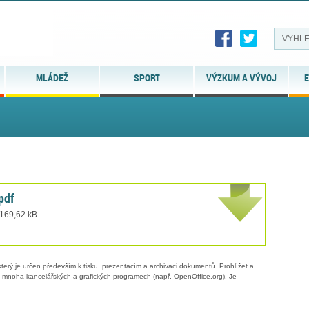
MLÁDEŽ
SPORT
VÝZKUM A VÝVOJ
E
pdf
 169,62 kB
erý je určen především k tisku, prezentacím a archivaci dokumentů. Prohlížet a
 v mnoha kancelářských a grafických programech (např. OpenOffice.org). Je