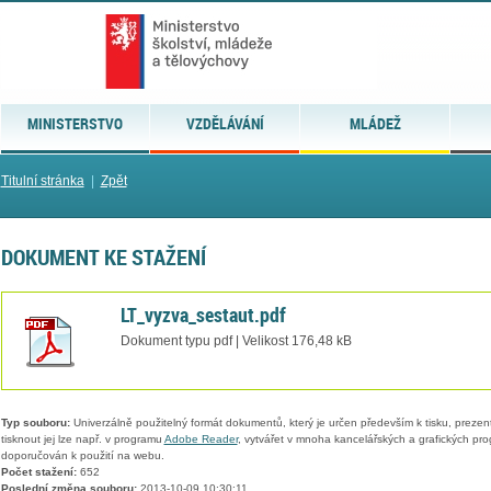
MINISTERSTVO
VZDĚLÁVÁNÍ
MLÁDEŽ
Titulní stránka
|
Zpět
DOKUMENT KE STAŽENÍ
LT_vyzva_sestaut.pdf
Dokument typu pdf | Velikost 176,48 kB
Typ souboru:
Univerzálně použitelný formát dokumentů, který je určen především k tisku, prezen
tisknout jej lze např. v programu
Adobe Reader
, vytvářet v mnoha kancelářských a grafických pr
doporučován k použití na webu.
Počet stažení:
652
Poslední změna souboru:
2013-10-09 10:30:11