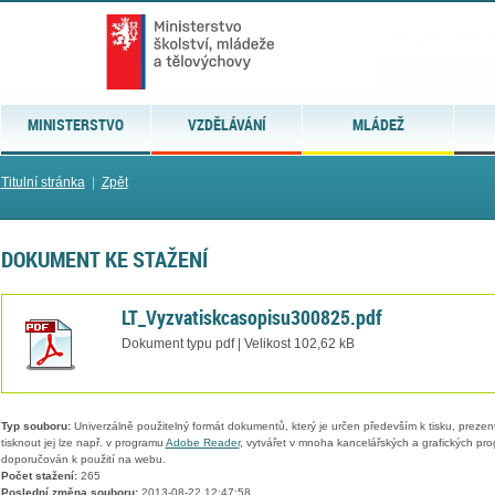
MINISTERSTVO
VZDĚLÁVÁNÍ
MLÁDEŽ
Titulní stránka
|
Zpět
DOKUMENT KE STAŽENÍ
LT_Vyzvatiskcasopisu300825.pdf
Dokument typu pdf | Velikost 102,62 kB
Typ souboru:
Univerzálně použitelný formát dokumentů, který je určen především k tisku, prezen
tisknout jej lze např. v programu
Adobe Reader
, vytvářet v mnoha kancelářských a grafických pr
doporučován k použití na webu.
Počet stažení:
265
Poslední změna souboru:
2013-08-22 12:47:58