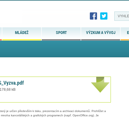
MLÁDEŽ
SPORT
VÝZKUM A VÝVOJ
E
S_Vyzva.pdf
 178,68 kB
erý je určen především k tisku, prezentacím a archivaci dokumentů. Prohlížet a
 v mnoha kancelářských a grafických programech (např. OpenOffice.org). Je