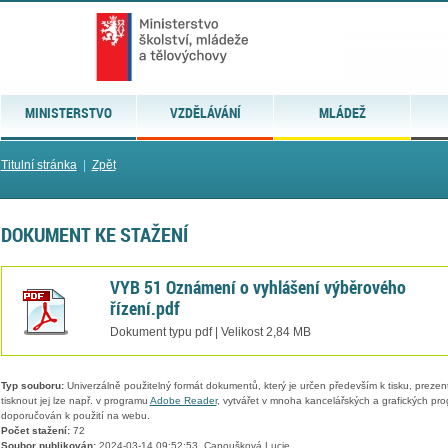
MINISTERSTVO
VZDĚLÁVÁNÍ
MLÁDEŽ
Titulní stránka
|
Zpět
DOKUMENT KE STAŽENÍ
VYB 51 Oznámení o vyhlášení výběrového
řízení.pdf
Dokument typu pdf | Velikost 2,84 MB
Typ souboru:
Univerzálně použitelný formát dokumentů, který je určen především k tisku, prezen
tisknout jej lze např. v programu
Adobe Reader
, vytvářet v mnoha kancelářských a grafických pr
doporučován k použití na webu.
Počet stažení:
72
Soubor publikován:
2024-03-14 09:52:53, Capoušková Lucie