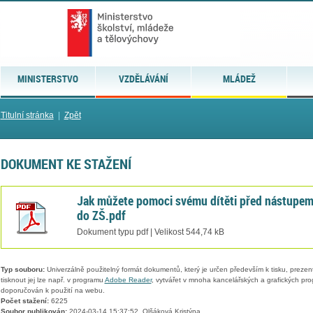
MINISTERSTVO
VZDĚLÁVÁNÍ
MLÁDEŽ
Titulní stránka
|
Zpět
DOKUMENT KE STAŽENÍ
Jak můžete pomoci svému dítěti před nástupe
do ZŠ.pdf
Dokument typu pdf | Velikost 544,74 kB
Typ souboru:
Univerzálně použitelný formát dokumentů, který je určen především k tisku, prezen
tisknout jej lze např. v programu
Adobe Reader
, vytvářet v mnoha kancelářských a grafických pr
doporučován k použití na webu.
Počet stažení:
6225
Soubor publikován:
2024-03-14 15:37:52, Olšáková Kristýna