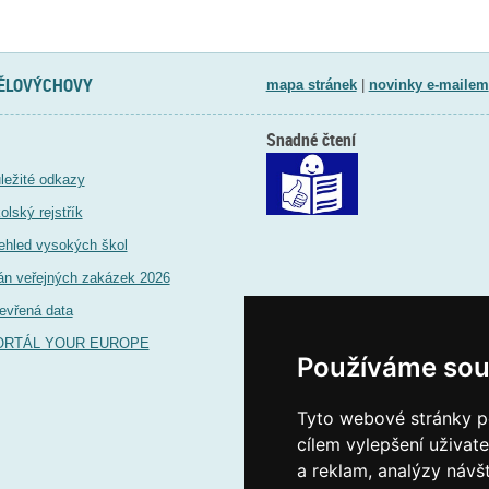
TĚLOVÝCHOVY
mapa stránek
|
novinky e-mailem
Snadné čtení
ležité odkazy
olský rejstřík
ehled vysokých škol
án veřejných zakázek 2026
evřená data
ORTÁL YOUR EUROPE
Používáme sou
Tyto webové stránky po
cílem vylepšení uživat
a reklam, analýzy návš