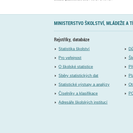
MINISTERSTVO ŠKOLSTVÍ, MLÁDEŽE A 
Rejstříky, databáze
Statistika školství
Dů
Pro veřejnost
Šk
O školské statistice
Př
Sběry statistických dat
Pl
Statistické výstupy a analýzy
Ot
Číselníky a klasifikace
P
Adresáře školských institucí