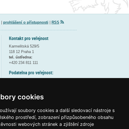
|
prohlášení o přístupnosti
|
RSS
Kontakt pro veřejnost
Karmelitská 529/5
118 12 Praha 1
tel. ústředna:
+420 234 811 111
Podatelna pro veřejnost:
pondělí a středa - 7:30-17:00
úterý a čtvrtek - 7:30-15:30
pátek - 7:30-14:00
bory cookies
8:30 - 9:30 - bezpečnostní přestávka
(více informací
ZDE
)
užívají soubory cookies a další sledovací nástroje s
elského prostředí, zobrazení přizpůsobeného obsahu
Elektronická podatelna:
těvnosti webových stránek a zjištění zdroje
posta@msmt
gov
cz