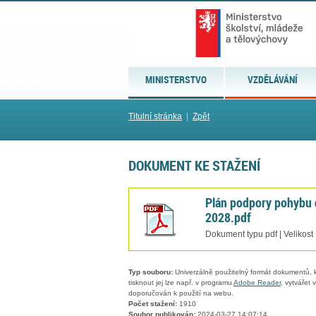
MINISTERSTVO
VZDĚLÁVÁNÍ
Titulní stránka
|
Zpět
DOKUMENT KE STAŽENÍ
Plán podpory pohybu d
2028.pdf
Dokument typu pdf | Velikost
Typ souboru:
Univerzálně použitelný formát dokumentů, kt
tisknout jej lze např. v programu
Adobe Reader
, vytvářet
doporučován k použití na webu.
Počet stažení:
1910
Soubor publikován:
2024-03-27 14:07:14