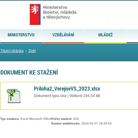
MINISTERSTVO
VZDĚLÁVÁNÍ
MLÁDEŽ
Titulní stránka
|
Zpět
DOKUMENT KE STAŽENÍ
Priloha2_VerejneVS_2023.xlsx
Dokument typu xlsx | Velikost 194,54 kB
Typ souboru:
Excel Microsoft Office
Počet stažení:
634
Soubor publikován:
2024-03-27 18:28:54