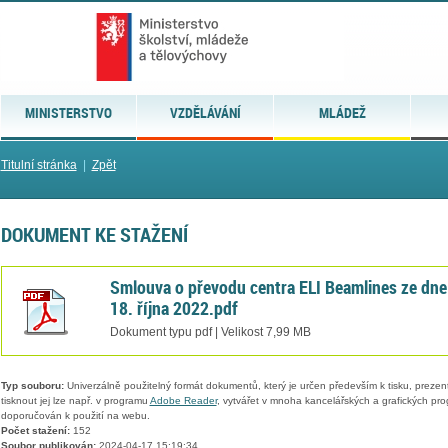
MINISTERSTVO
VZDĚLÁVÁNÍ
MLÁDEŽ
Titulní stránka
|
Zpět
DOKUMENT KE STAŽENÍ
Smlouva o převodu centra ELI Beamlines ze dne
18. října 2022.pdf
Dokument typu pdf | Velikost 7,99 MB
Typ souboru:
Univerzálně použitelný formát dokumentů, který je určen především k tisku, prezen
tisknout jej lze např. v programu
Adobe Reader
, vytvářet v mnoha kancelářských a grafických pr
doporučován k použití na webu.
Počet stažení:
152
Soubor publikován:
2024-04-17 15:19:34