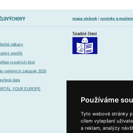
TĚLOVÝCHOVY
mapa stránek
|
novinky e-mailem
Snadné čtení
ležité odkazy
olský rejstřík
ehled vysokých škol
án veřejných zakázek 2026
evřená data
ORTÁL YOUR EUROPE
Používáme sou
Tyto webové stránky po
cílem vylepšení uživat
a reklam, analýzy návš