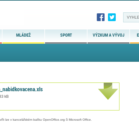
MLÁDEŽ
SPORT
VÝZKUM A VÝVOJ
E
a_nabidkovacena.xls
 33 kB
evřít lze v kancelářském balíku OpenOffice.org či Microsoft Office.