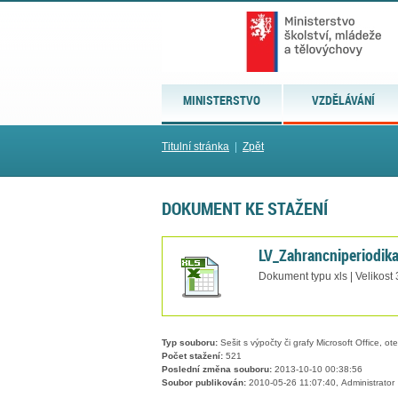
MINISTERSTVO
VZDĚLÁVÁNÍ
Titulní stránka
|
Zpět
DOKUMENT KE STAŽENÍ
LV_Zahrancniperiodik
Dokument typu xls | Velikost
Typ souboru:
Sešit s výpočty či grafy Microsoft Office, ot
Počet stažení:
521
Poslední změna souboru:
2013-10-10 00:38:56
Soubor publikován:
2010-05-26 11:07:40, Administrator