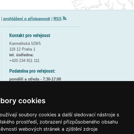
|
prohlášení o přístupnosti
|
RSS
Kontakt pro veřejnost
Karmelitská 529/5
118 12 Praha 1
tel. ústředna:
+420 234 811 111
Podatelna pro veřejnost:
pondělí a středa - 7:30-17:00
úterý a čtvrtek - 7:30-15:30
pátek - 7:30-14:00
bory cookies
8:30 - 9:30 - bezpečnostní přestávka
(více informací
ZDE
)
užívají soubory cookies a další sledovací nástroje s
Elektronická podatelna:
elského prostředí, zobrazení přizpůsobeného obsahu
posta@msmt
gov
cz
těvnosti webových stránek a zjištění zdroje