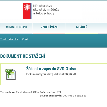
MINISTERSTVO
VZDĚLÁVÁNÍ
MLÁDEŽ
Titulní stránka
|
Zpět
DOKUMENT KE STAŽENÍ
Žádost o zápis do SVO-3.xlsx
Dokument typu xlsx | Velikost 36,96 kB
Typ souboru:
Excel Microsoft Office
Počet stažení:
274
Soubor publikován:
2024-05-13 11:12:29