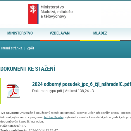
MINISTERSTVO
VZDĚLÁVÁNÍ
MLÁDEŽ
Titulní stránka
|
Zpět
DOKUMENT KE STAŽENÍ
2024 odborný posudek_jpz_6_čjl_náhradníC.pd
Dokument typu pdf | Velikost 138,24 kB
Typ souboru:
Univerzálně použitelný formát dokumentů, který je určen především k tisku, prezen
tisknout jej lze např. v programu
Adobe Reader
, vytvářet v mnoha kancelářských a grafických pr
doporučován k použití na webu.
Počet stažení:
177
Soubor publikován:
2024-05-14 15:23:47