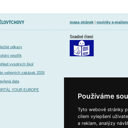
TĚLOVÝCHOVY
mapa stránek
|
novinky e-mailem
Snadné čtení
ležité odkazy
olský rejstřík
ehled vysokých škol
án veřejných zakázek 2026
evřená data
ORTÁL YOUR EUROPE
Používáme sou
Tyto webové stránky po
cílem vylepšení uživat
a reklam, analýzy návš