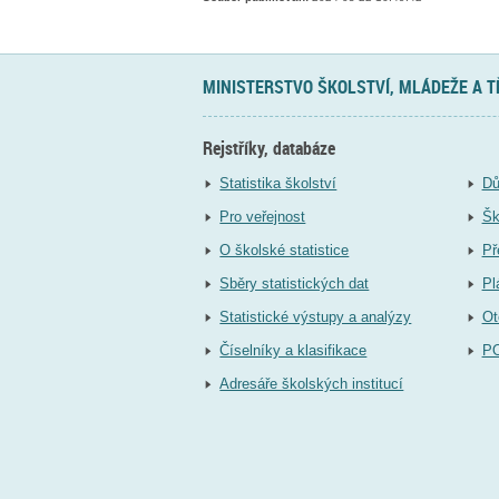
MINISTERSTVO ŠKOLSTVÍ, MLÁDEŽE A 
Rejstříky, databáze
Statistika školství
Dů
Pro veřejnost
Šk
O školské statistice
Př
Sběry statistických dat
Pl
Statistické výstupy a analýzy
Ot
Číselníky a klasifikace
P
Adresáře školských institucí