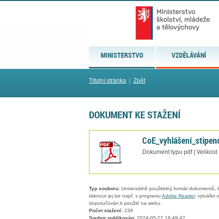
MINISTERSTVO
VZDĚLÁVÁNÍ
Titulní stránka
|
Zpět
DOKUMENT KE STAŽENÍ
CoE_vyhlášení_stipend
Dokument typu pdf | Velikost
Typ souboru:
Univerzálně použitelný formát dokumentů, kt
tisknout jej lze např. v programu
Adobe Reader
, vytvářet
doporučován k použití na webu.
Počet stažení:
239
Soubor publikován:
2024-05-22 16:49:42