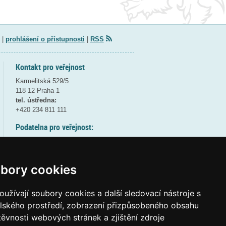
|
prohlášení o přístupnosti
|
RSS
Kontakt pro veřejnost
Karmelitská 529/5
118 12 Praha 1
tel. ústředna:
+420 234 811 111
Podatelna pro veřejnost:
pondělí a středa - 7:30-17:00
úterý a čtvrtek - 7:30-15:30
pátek - 7:30-14:00
bory cookies
8:30 - 9:30 - bezpečnostní přestávka
(více informací
ZDE
)
užívají soubory cookies a další sledovací nástroje s
elského prostředí, zobrazení přizpůsobeného obsahu
Elektronická podatelna:
těvnosti webových stránek a zjištění zdroje
posta@msmt
gov
cz