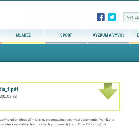
MLÁDEŽ
SPORT
VÝZKUM A VÝVOJ
E
ia_f.pdf
 301,03 kB
erý je určen především k tisku, prezentacím a archivaci dokumentů. Prohlížet a
 v mnoha kancelářských a grafických programech (např. OpenOffice.org). Je