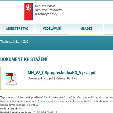
MINISTERSTVO
VZDĚLÁVÁNÍ
MLÁDEŽ
Titulní stránka
|
Zpět
DOKUMENT KE STAŽENÍ
MH_VZ_IISproprechodnaPO_Vyzva.pdf
Dokument typu pdf | Velikost 67,9 kB
Typ souboru:
Univerzálně použitelný formát dokumentů, který je určen především k tisku, prezen
tisknout jej lze např. v programu
Adobe Reader
, vytvářet v mnoha kancelářských a grafických pr
doporučován k použití na webu.
Počet stažení:
341
Poslední změna souboru:
2013-08-16 00:07:17