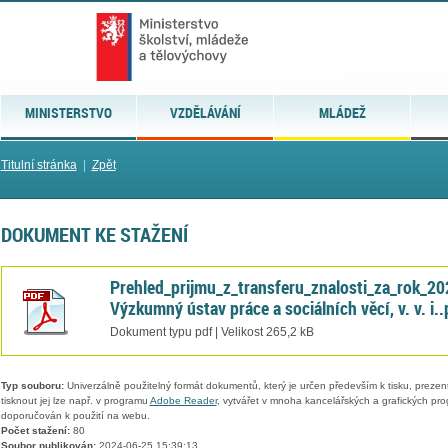
MINISTERSTVO
VZDĚLÁVÁNÍ
MLÁDEŽ
Titulní stránka
|
Zpět
DOKUMENT KE STAŽENÍ
Prehled_prijmu_z_transferu_znalosti_za_rok_20
Výzkumný ústav práce a sociálních věcí, v. v. i..
Dokument typu pdf | Velikost 265,2 kB
Typ souboru:
Univerzálně použitelný formát dokumentů, který je určen především k tisku, prezen
tisknout jej lze např. v programu
Adobe Reader
, vytvářet v mnoha kancelářských a grafických pr
doporučován k použití na webu.
Počet stažení:
80
Soubor publikován:
2024-06-25 15:39:13