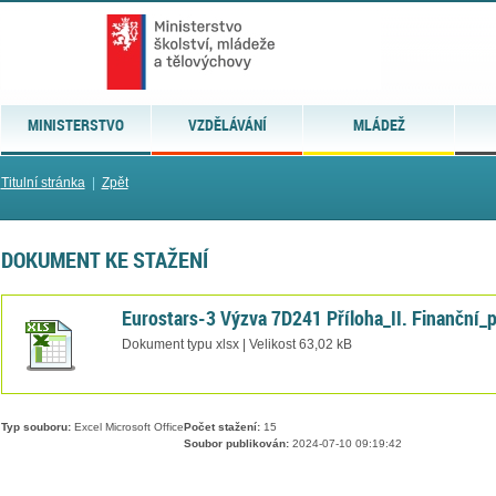
MINISTERSTVO
VZDĚLÁVÁNÍ
MLÁDEŽ
Titulní stránka
|
Zpět
DOKUMENT KE STAŽENÍ
Eurostars-3 Výzva 7D241 Příloha_II. Finanční_p
Dokument typu xlsx | Velikost 63,02 kB
Typ souboru:
Excel Microsoft Office
Počet stažení:
15
Soubor publikován:
2024-07-10 09:19:42