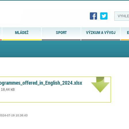
MLÁDEŽ
SPORT
VÝZKUM A VÝVOJ
E
ogrammes_offered_in_English_2024.xlsx
t 18,44 kB
024-07-19 10:36:43