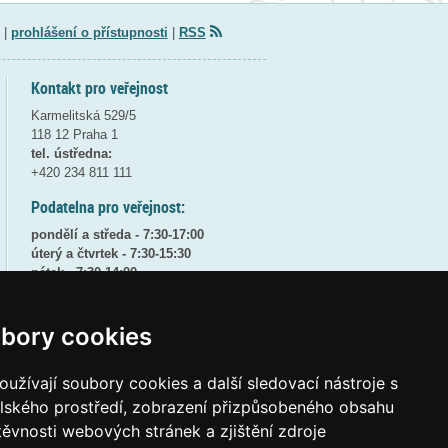
|
prohlášení o přístupnosti
|
RSS
Kontakt pro veřejnost
Karmelitská 529/5
118 12 Praha 1
tel. ústředna:
+420 234 811 111
Podatelna pro veřejnost:
pondělí a středa - 7:30-17:00
úterý a čtvrtek - 7:30-15:30
pátek - 7:30-14:00
8:30 - 9:30 - bezpečnostní přestávka
bory cookies
(více informací
ZDE
)
Elektronická podatelna:
užívají soubory cookies a další sledovací nástroje s
posta@msmt
gov
cz
elského prostředí, zobrazení přizpůsobeného obsahu
ID datové schránky:
vidaawt
těvnosti webových stránek a zjištění zdroje