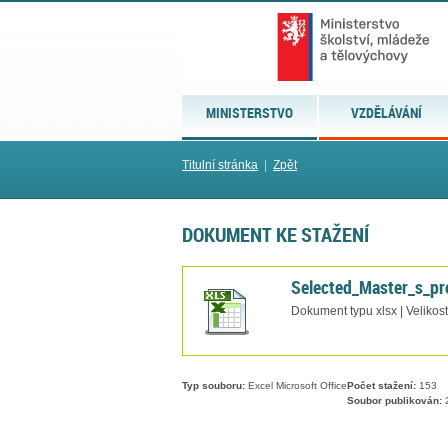
MINISTERSTVO
VZDĚLÁVÁNÍ
Titulní stránka
|
Zpět
DOKUMENT KE STAŽENÍ
Selected_Master_s_pr
Dokument typu xlsx | Velikos
Typ souboru:
Excel Microsoft Office
Počet stažení:
153
Soubor publikován:
2