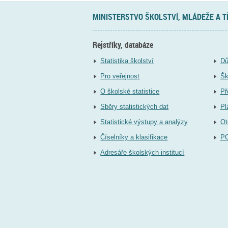
MINISTERSTVO ŠKOLSTVÍ, MLÁDEŽE A 
Rejstříky, databáze
Statistika školství
Dů
Pro veřejnost
Šk
O školské statistice
Př
Sběry statistických dat
Pl
Statistické výstupy a analýzy
Ot
Číselníky a klasifikace
P
Adresáře školských institucí