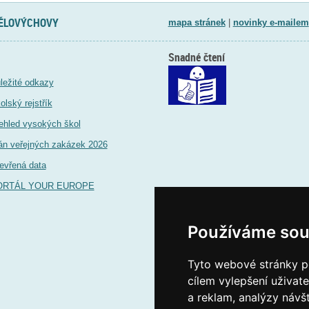
TĚLOVÝCHOVY
mapa stránek
|
novinky e-mailem
Snadné čtení
ležité odkazy
olský rejstřík
ehled vysokých škol
án veřejných zakázek 2026
evřená data
ORTÁL YOUR EUROPE
Používáme sou
Tyto webové stránky po
cílem vylepšení uživat
a reklam, analýzy návš