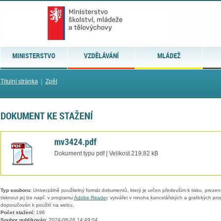
MINISTERSTVO
VZDĚLÁVÁNÍ
MLÁDEŽ
Titulní stránka
|
Zpět
DOKUMENT KE STAŽENÍ
mv3424.pdf
Dokument typu pdf | Velikost 219,82 kB
Typ souboru:
Univerzálně použitelný formát dokumentů, který je určen především k tisku, prezen
tisknout jej lze např. v programu
Adobe Reader
, vytvářet v mnoha kancelářských a grafických pr
doporučován k použití na webu.
Počet stažení:
196
Soubor publikován:
2024-08-26 14:49:04