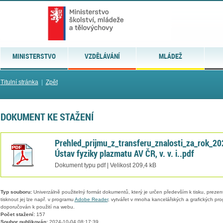
MINISTERSTVO
VZDĚLÁVÁNÍ
MLÁDEŽ
Titulní stránka
|
Zpět
DOKUMENT KE STAŽENÍ
Prehled_prijmu_z_transferu_znalosti_za_rok_20
Ústav fyziky plazmatu AV ČR, v. v. i..pdf
Dokument typu pdf | Velikost 209,4 kB
Typ souboru:
Univerzálně použitelný formát dokumentů, který je určen především k tisku, prezen
tisknout jej lze např. v programu
Adobe Reader
, vytvářet v mnoha kancelářských a grafických pr
doporučován k použití na webu.
Počet stažení:
157
Soubor publikován:
2024-10-04 08:17:39