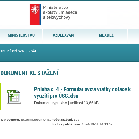
MINISTERSTVO
VZDĚLÁVÁNÍ
MLÁDEŽ
Titulní stránka
|
Zpět
DOKUMENT KE STAŽENÍ
Priloha c. 4 - Formular aviza vratky dotace k
vyuziti pro ÚSC.xlsx
Dokument typu xlsx | Velikost 13,66 kB
Typ souboru:
Excel Microsoft Office
Počet stažení:
169
Soubor publikován:
2024-10-31 14:33:59