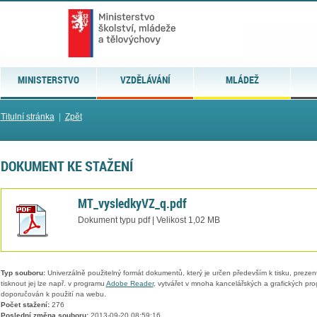
MINISTERSTVO
VZDĚLÁVÁNÍ
MLÁDEŽ
Titulní stránka
|
Zpět
DOKUMENT KE STAŽENÍ
MT_vysledkyVZ_q.pdf
Dokument typu pdf | Velikost 1,02 MB
Typ souboru:
Univerzálně použitelný formát dokumentů, který je určen především k tisku, prezen
tisknout jej lze např. v programu
Adobe Reader
, vytvářet v mnoha kancelářských a grafických pr
doporučován k použití na webu.
Počet stažení:
276
Poslední změna souboru:
2013-09-20 08:59:16