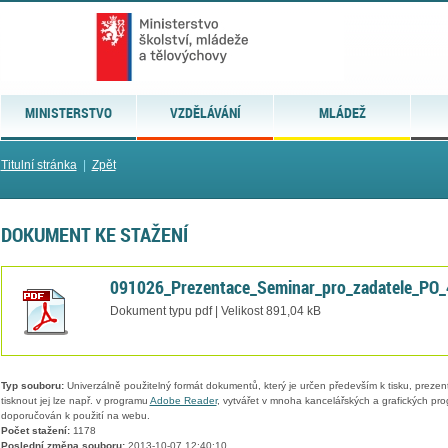
MINISTERSTVO
VZDĚLÁVÁNÍ
MLÁDEŽ
Titulní stránka
|
Zpět
DOKUMENT KE STAŽENÍ
091026_Prezentace_Seminar_pro_zadatele_PO_
Dokument typu pdf | Velikost 891,04 kB
Typ souboru:
Univerzálně použitelný formát dokumentů, který je určen především k tisku, prezen
tisknout jej lze např. v programu
Adobe Reader
, vytvářet v mnoha kancelářských a grafických pr
doporučován k použití na webu.
Počet stažení:
1178
Poslední změna souboru:
2013-10-07 12:40:10