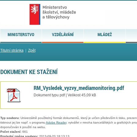
MINISTERSTVO
VZDĚLÁVÁNÍ
MLÁDEŽ
Titulní stránka
|
Zpět
DOKUMENT KE STAŽENÍ
RM_Vysledek_vyzvy_mediamonitoring.pdf
Dokument typu pdf | Velikost 45,09 kB
Typ souboru:
Univerzálně použitelný formát dokumentů, který je určen především k tisku, prezen
tisknout jej lze např. v programu
Adobe Reader
, vytvářet v mnoha kancelářských a grafických pr
doporučován k použití na webu.
Počet stažení:
661
Poslední změna souboru:
2013-09-20 18:13:13