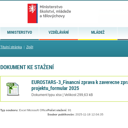
MINISTERSTVO
VZDĚLÁVÁNÍ
MLÁDEŽ
Titulní stránka
|
Zpět
DOKUMENT KE STAŽENÍ
EUROSTARS-3_Financni zprava k zaverecne zpr
projektu_formular 2025
Dokument typu xlsx | Velikost 299,63 kB
Typ souboru:
Excel Microsoft Office
Počet stažení:
91
Soubor publikován:
2025-11-18 12:04:35