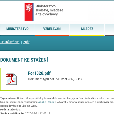
MINISTERSTVO
VZDĚLÁVÁNÍ
MLÁDEŽ
Titulní stránka
|
Zpět
DOKUMENT KE STAŽENÍ
For1826.pdf
Dokument typu pdf | Velikost 286,92 kB
Typ souboru:
Univerzálně použitelný formát dokumentů, který je určen především k tisku, prezen
tisknout jej lze např. v programu
Adobe Reader
, vytvářet v mnoha kancelářských a grafických pr
doporučován k použití na webu.
Počet stažení:
67
Soubor publikován:
2026-03-31 12:07:12