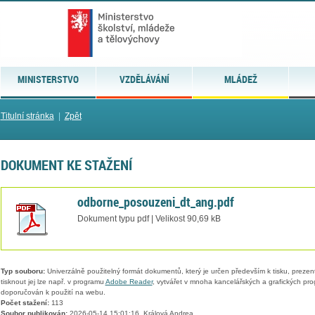
MINISTERSTVO
VZDĚLÁVÁNÍ
MLÁDEŽ
Titulní stránka
|
Zpět
DOKUMENT KE STAŽENÍ
odborne_posouzeni_dt_ang.pdf
Dokument typu pdf | Velikost 90,69 kB
Typ souboru:
Univerzálně použitelný formát dokumentů, který je určen především k tisku, prezen
tisknout jej lze např. v programu
Adobe Reader
, vytvářet v mnoha kancelářských a grafických pr
doporučován k použití na webu.
Počet stažení:
113
Soubor publikován:
2026-05-14 15:01:16, Králová Andrea