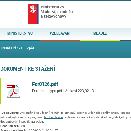
MINISTERSTVO
VZDĚLÁVÁNÍ
MLÁDEŽ
Titulní stránka
|
Zpět
DOKUMENT KE STAŽENÍ
For0126.pdf
Dokument typu pdf | Velikost 223,02 kB
Typ souboru:
Univerzálně použitelný formát dokumentů, který je určen především k tisku, prezen
tisknout jej lze např. v programu
Adobe Reader
, vytvářet v mnoha kancelářských a grafických pr
doporučován k použití na webu.
Počet stažení:
88
Soubor publikován:
2026-05-21 10:34:27