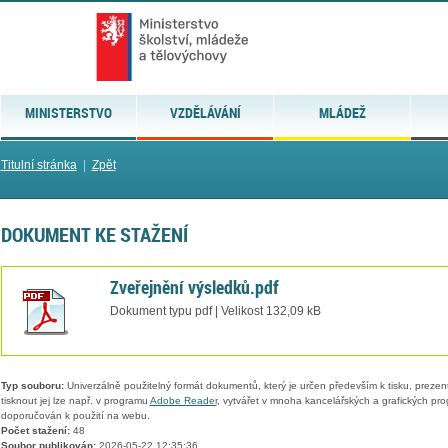
MINISTERSTVO
VZDĚLÁVÁNÍ
MLÁDEŽ
Titulní stránka
|
Zpět
DOKUMENT KE STAŽENÍ
Zveřejnění výsledků.pdf
Dokument typu pdf | Velikost 132,09 kB
Typ souboru:
Univerzálně použitelný formát dokumentů, který je určen především k tisku, prezen
tisknout jej lze např. v programu
Adobe Reader
, vytvářet v mnoha kancelářských a grafických pr
doporučován k použití na webu.
Počet stažení:
48
Soubor publikován:
2026-05-22 12:35:36