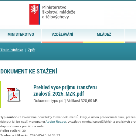
MINISTERSTVO
VZDĚLÁVÁNÍ
MLÁDEŽ
Titulní stránka
|
Zpět
DOKUMENT KE STAŽENÍ
Prehled vyse prijmu transferu
znalosti_2025_MZK.pdf
Dokument typu pdf | Velikost 320,69 kB
Typ souboru:
Univerzálně použitelný formát dokumentů, který je určen především k tisku, prezen
tisknout jej lze např. v programu
Adobe Reader
, vytvářet v mnoha kancelářských a grafických pr
doporučován k použití na webu.
Počet stažení:
30
Soubor publikován:
2026-05-25 14:33:23