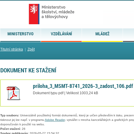
MINISTERSTVO
VZDĚLÁVÁNÍ
MLÁDEŽ
Titulní stránka
|
Zpět
DOKUMENT KE STAŽENÍ
priloha_3_MSMT-8741_2026-3_zadost_106.pdf
Dokument typu pdf | Velikost 1003,24 kB
Typ souboru:
Univerzálně použitelný formát dokumentů, který je určen především k tisku, prezen
tisknout jej lze např. v programu
Adobe Reader
, vytvářet v mnoha kancelářských a grafických pr
doporučován k použití na webu.
Počet stažení:
26
Soubor publikován:
2026-05-27 15:54:32