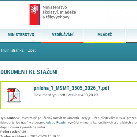
MINISTERSTVO
VZDĚLÁVÁNÍ
MLÁDEŽ
Titulní stránka
|
Zpět
DOKUMENT KE STAŽENÍ
priloha_1_MSMT_3505_2026_7.pdf
Dokument typu pdf | Velikost 430,28 kB
Typ souboru:
Univerzálně použitelný formát dokumentů, který je určen především k tisku, prezen
tisknout jej lze např. v programu
Adobe Reader
, vytvářet v mnoha kancelářských a grafických pr
doporučován k použití na webu.
Počet stažení:
26
Soubor publikován:
2026-05-28 15:19:30