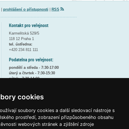
|
prohlášení o přístupnosti
|
RSS
Kontakt pro veřejnost
Karmelitská 529/5
118 12 Praha 1
tel. ústředna:
+420 234 811 111
Podatelna pro veřejnost:
pondělí a středa - 7:30-17:00
úterý a čtvrtek - 7:30-15:30
pátek - 7:30-14:00
8:30 - 9:30 - bezpečnostní přestávka
bory cookies
(více informací
ZDE
)
Elektronická podatelna:
užívají soubory cookies a další sledovací nástroje s
posta@msmt
gov
cz
elského prostředí, zobrazení přizpůsobeného obsahu
ID datové schránky:
vidaawt
těvnosti webových stránek a zjištění zdroje