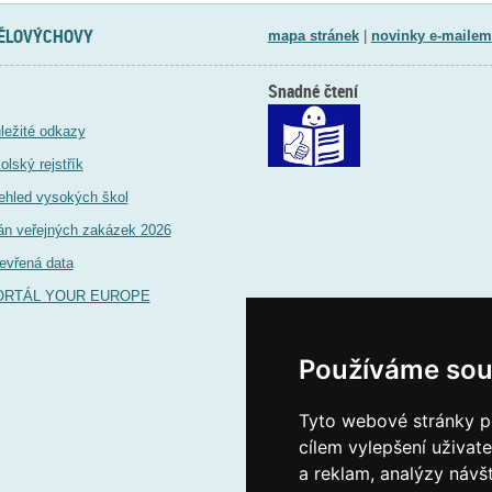
TĚLOVÝCHOVY
mapa stránek
|
novinky e-mailem
Snadné čtení
ležité odkazy
olský rejstřík
ehled vysokých škol
án veřejných zakázek 2026
evřená data
ORTÁL YOUR EUROPE
Používáme sou
Tyto webové stránky po
cílem vylepšení uživat
a reklam, analýzy návš