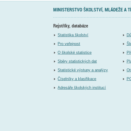
MINISTERSTVO ŠKOLSTVÍ, MLÁDEŽE A 
Rejstříky, databáze
Statistika školství
Dů
Pro veřejnost
Šk
O školské statistice
Př
Sběry statistických dat
Pl
Statistické výstupy a analýzy
Ot
Číselníky a klasifikace
P
Adresáře školských institucí