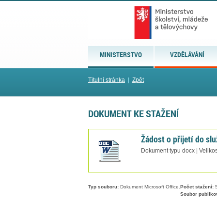
MINISTERSTVO
VZDĚLÁVÁNÍ
Titulní stránka
|
Zpět
DOKUMENT KE STAŽENÍ
Žádost o přijetí do s
Dokument typu docx | Velikos
Typ souboru:
Dokument Microsoft Office.
Počet stažení:
Soubor publiko