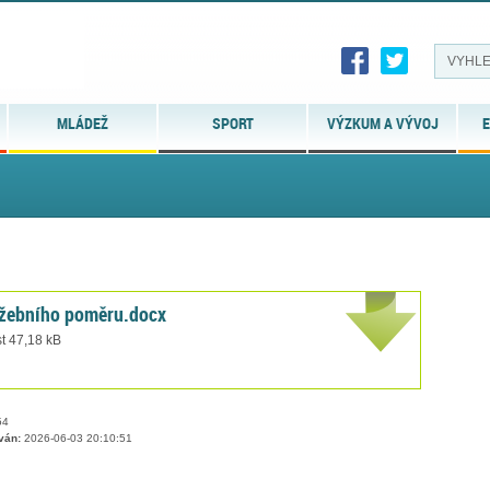
MLÁDEŽ
SPORT
VÝZKUM A VÝVOJ
E
lužebního poměru.docx
t 47,18 kB
54
ván:
2026-06-03 20:10:51