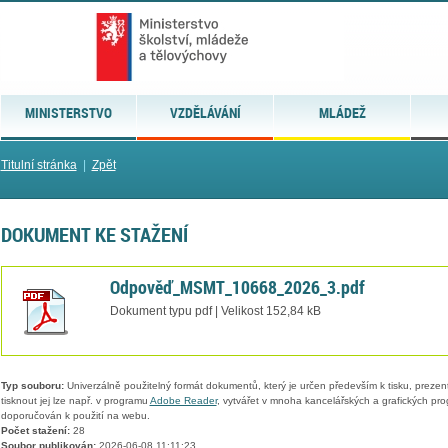
MINISTERSTVO
VZDĚLÁVÁNÍ
MLÁDEŽ
Titulní stránka
|
Zpět
DOKUMENT KE STAŽENÍ
Odpověď_MSMT_10668_2026_3.pdf
Dokument typu pdf | Velikost 152,84 kB
Typ souboru:
Univerzálně použitelný formát dokumentů, který je určen především k tisku, prezen
tisknout jej lze např. v programu
Adobe Reader
, vytvářet v mnoha kancelářských a grafických pr
doporučován k použití na webu.
Počet stažení:
28
Soubor publikován:
2026-06-08 11:11:23