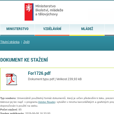
MINISTERSTVO
VZDĚLÁVÁNÍ
MLÁDEŽ
Titulní stránka
|
Zpět
DOKUMENT KE STAŽENÍ
For1726.pdf
Dokument typu pdf | Velikost 239,93 kB
Typ souboru:
Univerzálně použitelný formát dokumentů, který je určen především k tisku, prezen
tisknout jej lze např. v programu
Adobe Reader
, vytvářet v mnoha kancelářských a grafických pr
doporučován k použití na webu.
Počet stažení:
85
Soubor publikován:
2026-06-08 16:33:00