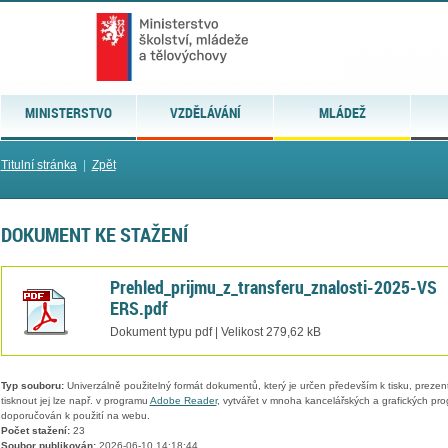
MINISTERSTVO
VZDĚLÁVÁNÍ
MLÁDEŽ
Titulní stránka
|
Zpět
DOKUMENT KE STAŽENÍ
Prehled_prijmu_z_transferu_znalosti-2025-VS
ERS.pdf
Dokument typu pdf | Velikost 279,62 kB
Typ souboru:
Univerzálně použitelný formát dokumentů, který je určen především k tisku, prezen
tisknout jej lze např. v programu
Adobe Reader
, vytvářet v mnoha kancelářských a grafických pr
doporučován k použití na webu.
Počet stažení:
23
Soubor publikován:
2026-06-10 14:18:44