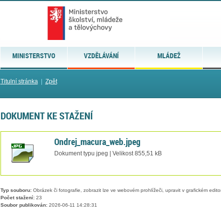
MINISTERSTVO
VZDĚLÁVÁNÍ
MLÁDEŽ
Titulní stránka
|
Zpět
DOKUMENT KE STAŽENÍ
Ondrej_macura_web.jpeg
Dokument typu jpeg | Velikost 855,51 kB
Typ souboru:
Obrázek či fotografie, zobrazit lze ve webovém prohlížeči, upravit v grafickém edito
Počet stažení:
23
Soubor publikován:
2026-06-11 14:28:31